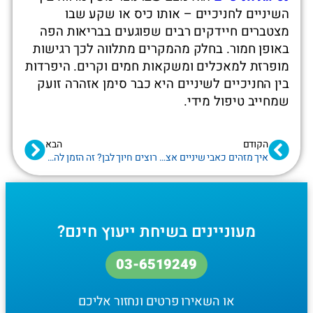
השיניים לחניכיים – אותו כיס או שקע שבו
מצטברים חיידקים רבים שפוגעים בבריאות הפה
באופן חמור. בחלק מהמקרים מתלווה לכך רגישות
מופרזת למאכלים ומשקאות חמים וקרים. היפרדות
בין החניכיים לשיניים היא כבר סימן אזהרה זועק
שמחייב טיפול מידי.
הקודם
הבא
איך מזהים כאבי שיניים אצל תינוקות
רוצים חיוך לבן? זה הזמן להכיר את הציפוי שיניים
מעוניינים בשיחת ייעוץ חינם?
03-6519249
או השאירו פרטים ונחזור אליכם