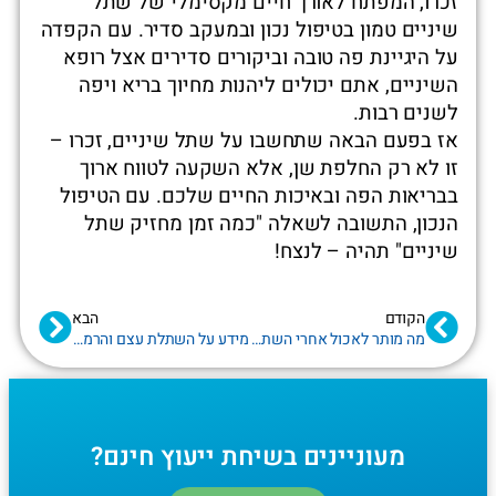
זכרו, המפתח לאורך חיים מקסימלי של שתל
שיניים טמון בטיפול נכון ובמעקב סדיר. עם הקפדה
על היגיינת פה טובה וביקורים סדירים אצל רופא
השיניים, אתם יכולים ליהנות מחיוך בריא ויפה
לשנים רבות.
אז בפעם הבאה שתחשבו על שתל שיניים, זכרו –
זו לא רק החלפת שן, אלא השקעה לטווח ארוך
בבריאות הפה ובאיכות החיים שלכם. עם הטיפול
הנכון, התשובה לשאלה "כמה זמן מחזיק שתל
שיניים" תהיה – לנצח!
הקודם
הבא
מה מותר לאכול אחרי השתלת שיניים
מידע על השתלת עצם והרמת סינוס בחולון
מעוניינים בשיחת ייעוץ חינם?