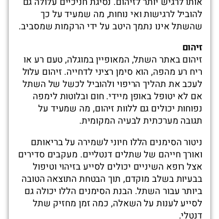
אותו לרגיש יותר לזיהום. נסיגת חניכיים עלולה גם
להוביל לרגישות ואי נוחות, מה שמעיד על כך
שהשתל אינו נתמך היטב על ידי הרקמות שמסביב.
זיהום
זיהום באתר השתל, המאופיין במוגלה, טעם רע או
ריח רע מהפה, הוא סימן רציני לדחייה. זיהום עלול
לעכב את תהליך הריפוי ולהוביל לכשל של השתל
אם לא יטופל באופן מיידי. חום ובלוטות לימפה
נפוחות יכולים גם ללוות זיהום, מה שמעיד על
תגובה מערכתית לבעיה המקומית.
ניטור הסימנים הללו חיוני לשמירה על בריאותם
ואורך חייהם של שתלים דנטליים. מעקבים סדירים
אצל רופא השיניים יכולים לסייע בזיהוי וטיפול
בבעיות בשלב מוקדם, תוך הבטחת התוצאה הטובה
ביותר עבור השתל. הבנת הסימנים הללו יכולה גם
לסייע לענות על השאלה, כמה זמן מחזיק שתל
דנטלי.