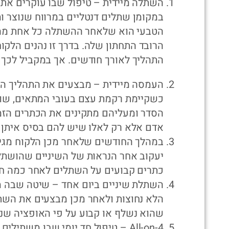
השתלה מיידית – טיפול שבו עוקרים את כ
במקומן שתלים דנטליים במרווח שנוצר ומ
הטבעי הוא שלאחר ההשתלה כל אחת מהשי
הרובד התחתון שלה. בדרך זו נהנים הלקו
התהליך לאורך חודשים. אך במקביל לכך 
העמסה מיידית – מבצעים את התהליך הא
כשקיימת רקמת עצם בעובי המתאים, שות
הסדר ומעליהם מתקינים את הכתרים הזמנ
אדם אלא רק לאלו שיש להם בסיס איתן
במהלך החודשים שלאחר מכן הלקוח מגי
יעקוב אחר הנראות של השיניים שהושתלו 
כתרים קבועים על השתלים לאחר כמה חו
השתלת שיניים ביום אחד – שיטה שבה מ
הלא נחוצות ולאחר מכן מבצעים את השת
שהוא נשלף או קבוע על פי האופציה שנ
All-on-4 – טיפול חד יומי שבו מ